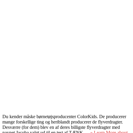
Du kender måske børnetøjsproducenter ColorKids. De producerer
mange forskellige ting og heriblandt producerer de flyverdragter.
Desværre (for dem) blev en af deres billigste flyverdragter med
navnet Jacoba valgt ud til en test af TÆNK. ...
» Learn More
about